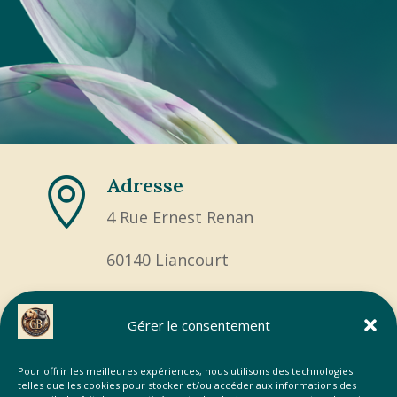
Adresse

4 Rue Ernest Renan
60140 Liancourt
Contact

Gérer le consentement
+33 6 14 45 00 69
Pour offrir les meilleures expériences, nous utilisons des technologies
contact@gbtransportanimalier.fr
telles que les cookies pour stocker et/ou accéder aux informations des